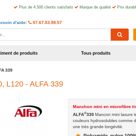
Plus de 4.500 clients satisfaits
Marque de qualité
Prix durabl
esoin d'aide:
07.67.03.98.57
iment de produits
Tous produits
FA 339
0, L120 - ALFA 339
Manchon mini en microfibre t
®
ALFA
339
Mancon mini lasure tr
couleurs hydrosolubles comme du l
une très grande longévité.
Polyamide, nylon 100