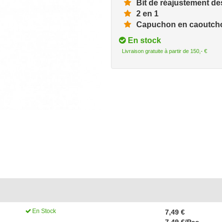
Bit de réajustement des
2 en 1
Capuchon en caoutchou
En stock
Livraison gratuite à partir de 150,- €
En Stock
7,49 €