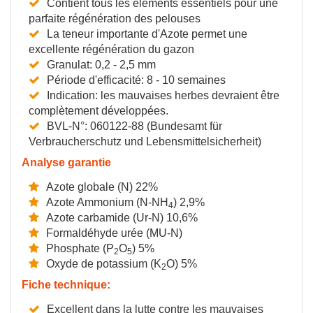
Contient tous les éléments essentiels pour une
parfaite régénération des pelouses
La teneur importante d'Azote permet une
excellente régénération du gazon
Granulat: 0,2 - 2,5 mm
Période d'efficacité: 8 - 10 semaines
Indication: les mauvaises herbes devraient être
complètement développées.
BVL-N°: 060122-88 (Bundesamt für
Verbraucherschutz und Lebensmittelsicherheit)
Analyse garantie
Azote globale (N) 22%
Azote Ammonium (N-NH
) 2,9%
4
Azote carbamide (Ur-N) 10,6%
Formaldéhyde urée (MU-N)
Phosphate (P
O
) 5%
2
5
Oxyde de potassium (K
O) 5%
2
Fiche technique:
Excellent dans la lutte contre les mauvaises