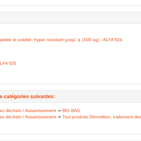
té et solidité, hyper résistant jusqu' à 1500 kg) - ALFA 924
ALFA 925
es catégories suivantes:
des déchets / Assainissement
⇒
BIG BAG
des déchets / Assainissement
⇒
Tout produits Démolition, traitement d