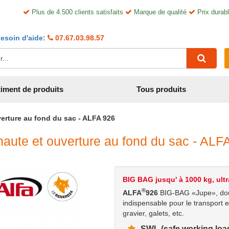
Plus de 4.500 clients satisfaits
Marque de qualité
Prix durabl
esoin d'aide:
07.67.03.98.57
iment de produits
Tous produits
erture au fond du sac - ALFA 926
aute et ouverture au fond du sac - ALF
BIG BAG jusqu' à 1000 kg, ultr
®
ALFA
926
BIG-BAG «Jupe», doub
indispensable pour le transport en
gravier, galets, etc.
SWL (safe working loa