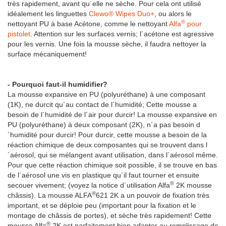
très rapidement, avant qu´elle ne sèche. Pour cela ont utilisé
idéalement les linguettes
Clewo® Wipes Duo+
, ou alors le
®
nettoyant PU à base Acétone, comme le nettoyant
Alfa
pour
pistolet
. Attention sur les surfaces vernis; l´acétone est agressive
pour les vernis. Une fois la mousse sèche, il faudra nettoyer la
surface mécaniquement!
- Pourquoi faut-il humidifier?
La mousse expansive en PU (polyuréthane) à une composant
(1K), ne durcit qu´au contact de l´humidité; Cette mousse a
besoin de l´humidité de l´air pour durcir! La mousse expansive en
PU (polyuréthane) à deux composant (2K), n´a pas besoin d
´humidité pour durcir! Pour durcir, cette mousse a besoin de la
réaction chimique de deux composantes qui se trouvent dans l
´aérosol, qui se mélangent avant utilisation, dans l´aérosol même.
Pour que cette réaction chimique soit possible, il se trouve en bas
de l´aérosol une vis en plastique qu´il faut tourner et ensuite
®
secouer vivement; (voyez la notice d´utilisation Alfa
2K mousse
®
châssis). La mousse ALFA
621 2K a un pouvoir de fixation très
important, et se déploie peu (important pour la fixation et le
montage de châssis de portes), et sèche très rapidement! Cette
®
mousse Alfa
2K est parfaitement bien adapter au remplissage de