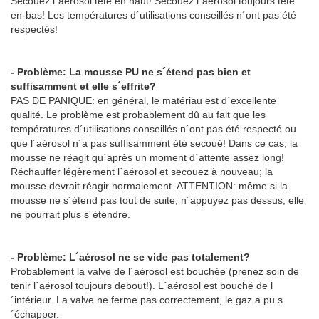
Secouez l´aérosol tête en haut! Secouez l´aérosol toujours tête
en-bas! Les températures d´utilisations conseillés n´ont pas été
respectés!
- Problème: La mousse PU ne s´étend pas bien et
suffisamment et elle s´effrite?
PAS DE PANIQUE: en général, le matériau est d´excellente
qualité. Le problème est probablement dû au fait que les
températures d´utilisations conseillés n´ont pas été respecté ou
que l´aérosol n´a pas suffisamment été secoué! Dans ce cas, la
mousse ne réagit qu´après un moment d´attente assez long!
Réchauffer légèrement l´aérosol et secouez à nouveau; la
mousse devrait réagir normalement. ATTENTION: même si la
mousse ne s´étend pas tout de suite, n´appuyez pas dessus; elle
ne pourrait plus s´étendre.
- Problème: L´aérosol ne se vide pas totalement?
Probablement la valve de l´aérosol est bouchée (prenez soin de
tenir l´aérosol toujours debout!). L´aérosol est bouché de l
´intérieur. La valve ne ferme pas correctement, le gaz a pu s
´échapper.