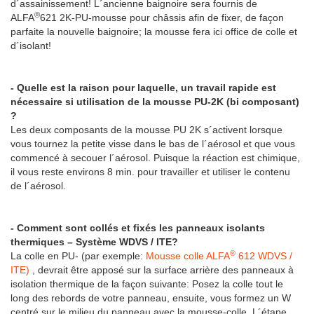
d´assainissement! L´ancienne baignoire sera fournis de
®
ALFA
621 2K-PU-mousse pour châssis afin de fixer, de façon
parfaite la nouvelle baignoire; la mousse fera ici office de colle et
d´isolant!
- Quelle est la raison pour laquelle, un travail rapide est
nécessaire si utilisation de la mousse PU-2K (bi composant)
?
Les deux composants de la mousse PU 2K s´activent lorsque
vous tournez la petite visse dans le bas de l´aérosol et que vous
commencé à secouer l´aérosol. Puisque la réaction est chimique,
il vous reste environs 8 min. pour travailler et utiliser le contenu
de l´aérosol.
- Comment sont collés et fixés les panneaux isolants
thermiques – Système WDVS / ITE?
®
La colle en PU- (par exemple:
Mousse colle ALFA
612 WDVS /
ITE)
, devrait être apposé sur la surface arrière des panneaux à
isolation thermique de la façon suivante: Posez la colle tout le
long des rebords de votre panneau, ensuite, vous formez un W
centré sur le milieu du panneau avec la mousse-colle. L´étape