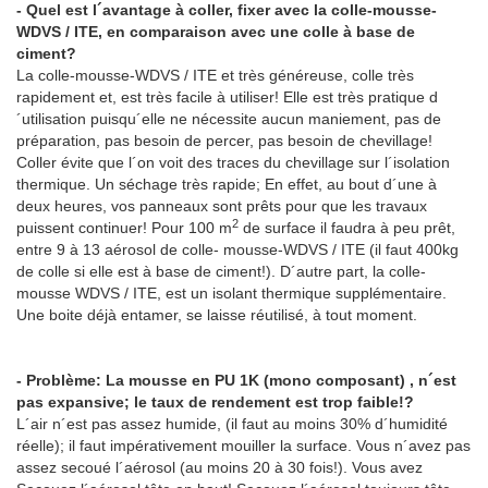
- Quel est l´avantage à coller, fixer avec la colle-mousse-
WDVS / ITE, en comparaison avec une colle à base de
ciment?
La colle-mousse-WDVS / ITE et très généreuse, colle très
rapidement et, est très facile à utiliser! Elle est très pratique d
´utilisation puisqu´elle ne nécessite aucun maniement, pas de
préparation, pas besoin de percer, pas besoin de chevillage!
Coller évite que l´on voit des traces du chevillage sur l´isolation
thermique. Un séchage très rapide; En effet, au bout d´une à
deux heures, vos panneaux sont prêts pour que les travaux
2
puissent continuer! Pour 100 m
de surface il faudra à peu prêt,
entre 9 à 13 aérosol de colle- mousse-WDVS / ITE (il faut 400kg
de colle si elle est à base de ciment!). D´autre part, la colle-
mousse WDVS / ITE, est un isolant thermique supplémentaire.
Une boite déjà entamer, se laisse réutilisé, à tout moment.
- Problème: La mousse en PU 1K (mono composant) , n´est
pas expansive; le taux de rendement est trop faible!?
L´air n´est pas assez humide, (il faut au moins 30% d´humidité
réelle); il faut impérativement mouiller la surface. Vous n´avez pas
assez secoué l´aérosol (au moins 20 à 30 fois!). Vous avez