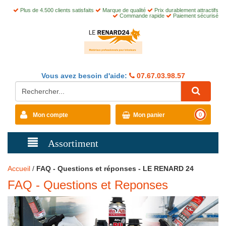
Plus de 4.500 clients satisfaits
Marque de qualité
Prix durablement attractifs
Commande rapide
Paiement sécurisé
Vous avez besoin d'aide:
07.67.03.98.57
Mon compte
Mon panier
0
Assortiment
Accueil
/
FAQ - Questions et réponses - LE RENARD 24
FAQ - Questions et Reponses