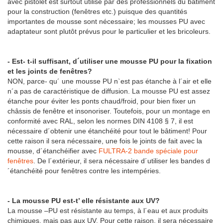
avec pistolet est surtout utilisé par des professionnels du bâtiment
pour la construction (fenêtres etc.) puisque des quantités
importantes de mousse sont nécessaire; les mousses PU avec
adaptateur sont plutôt prévus pour le particulier et les bricoleurs.
- Est- t-il suffisant, d´utiliser une mousse PU pour la fixation
et les joints de fenêtres?
NON, parce- qu´ une mousse PU n`est pas étanche à l´air et elle
n´a pas de caractéristique de diffusion. La mousse PU est assez
étanche pour éviter les ponts chaud/froid, pour bien fixer un
châssis de fenêtre et insonoriser. Toutefois, pour un montage en
conformité avec RAL, selon les normes DIN 4108 § 7, il est
nécessaire d´obtenir une étanchéité pour tout le bâtiment! Pour
cette raison il sera nécessaire, une fois le joints de fait avec la
mousse, d´étanchéifier avec
FULTRA-2 bande spéciale pour
fenêtres
. De l´extérieur, il sera nécessaire d´utiliser les bandes d
´étanchéité pour fenêtres contre les intempéries.
- La mousse PU est-t’ elle résistante aux UV?
La mousse –PU est résistante au temps, à l´eau et aux produits
chimiques, mais pas aux UV. Pour cette raison, il sera nécessaire