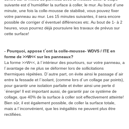
suivante est d´humidifier la surface à coller, le mur. Au bout d´une
minute, une fois la colle-mousse de stabilisé, vous pouvez fixer
votre panneau au mur. Les 15 minutes suivantes, il sera encore
possible de corriger d´éventuel différences etc. Au bout de 1- à 2
heures, vous pourrez déjà poursuivre les travaux de prévus sur
cette surface!
- Pourquoi, appose t´ont la colle-mousse- WDVS / ITE en
forme de >>W<< sur les panneaux?
La forme >>W<<, à l´intérieur des pourtours, sur votre panneau, a
l´avantage de ne plus se déformer lors de sollicitations
thermiques répétées. D´autre part, on évite ainsi le passage d´air
entre la fessade et l´isolant, (comme lors d´un collage par points),
pour garantir une isolation parfaite et éviter ainsi une perte d
´énergie! Il est important aussi, de garantir par ce système de
collage, que 40% de la surface à coller soit effectivement atteinte!
Bien sûr, il est également possible, de coller la surface totale,
mais a l´inconvénient, que les inégalités ne peuvent plus être
rectifiées.