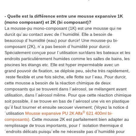
- Quelle est la différence entre une mousse expansive 1K
(mono composant) et 2K (bi composant)?
La mousse-pu mono-composant (1K) est une mousse qui ne
durcit qu´au contact avec de l´humidité. Elle a besoin de
beaucoup d´humidité (eau) pour durcir! Une mousse-pu bi-
composant (2K), n´a pas besoin d´humidité pour durcir.
Spécialement conçue pour l´utilisation sur/dans les bateaux et les
endroits particulièrement humides comme les salles de bains, les
piscines les étangs etc. Elle est hyper imperméable avec un
grand pouvoir de fixation, se déploie peu, sèche très rapidement,
reste flexible et une fois sèche, elle flotte sur l´eau. Pour durcir,
cette mousse a besoin de la réaction chimique de deux
composants qui se trouvent dans l´aérosol, se mélangent avant
utilisation, dans l´aérosol même. Pour que cette réaction chimique
soit possible, il se trouve en bas de l´aérosol une vis en plastique
qu´il faut tourner et ensuite secouer vivement; (Voyez la notice d
®
´utilisation
Mousse expansive PU 2K Alfa
621 400ml bi-
composants)
. Cette mousse 2K est parfaitement bien adapter au
remplissage de trous importants, pour l´ isolation thermique d
´endroits délicats puisqu´elle ne nécessite pas d´humidité pour