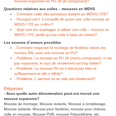
mousse expansive en PU-2K (bi composant)?
Questions relatives aux colles – mousses en WDVS
- Comment coller des panneaux isolants en WDVS / ITE?
- Pourquoi est-t´ il conseillé de poser une colle-mousse en
WDVS / ITE en >>W<<?
- Quel sont les avantages à utiliser une colle – mousse en
WDVS / ITE, plutôt qu’une colle à base de ciment?
Les sources d´erreurs possibles
- Comment respecter le montage de fenêtres celons les
normes RAL avec une mousse en PU?
- Problème: La mousse en PU 1K (mono composant), n´est
pas expansive; le taux de rendement est trop faible!?
- Problème: La mousse PU ne s´étend pas bien et
suffisamment et elle s´effrite?
- Problème: L´aérosol ne se vide pas totalement?
Réponses
- Sous quelle autre dénomination peut-ont trouvé une
mousse expansive?
Mousse de montage, Mousse isolante, Mousse à remplissage,
Mousse isolante, Mousse pour fenêtres, mousse pour châssis,
colle en mousse, Mousse PUR, mousse Polyuréthane, etc.