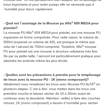
trous importants et pour isoler puisqu´elle ne nécessite pas d
´humidité pour durcir rapidement.
®
- Quel est l´avantage de la Mousse pu Alfa
609 MEGA pour
pistolet?
®
La mousse PU Alfa
609 MEGA pour pistolet, est une mousse PU
expansive en forme comprimée. Pour cette raison, le volume de
500ml (expansé un volume de 42l), est presque le même que
®
celui de l´aérosol de 750ml comprimé. Toutefois, Alfa
mousse
PU pour pistolet est une mousse à structure cellulaires très fine.
De par sa petite taille, l´aérosol est particulièrement pratique pour
atteindre les endroits même les plus étroits.
- Quelles sont les précautions à prendre pour le remplissage
de trous avec la mousse PU - 1K (mono composant)?
®
Idéalement vous remplissez les trous avec Mousse-PU ALFA
en
plusieurs étapes. C´est à dire: vous mettez dans les trous une
première couche et laissez sécher de 10 à 20min avant de
continuer avec la deuxième: Attention: veillez à faire des couches
minces; 1K (mono composant) a besoin d´humidité pour sécher