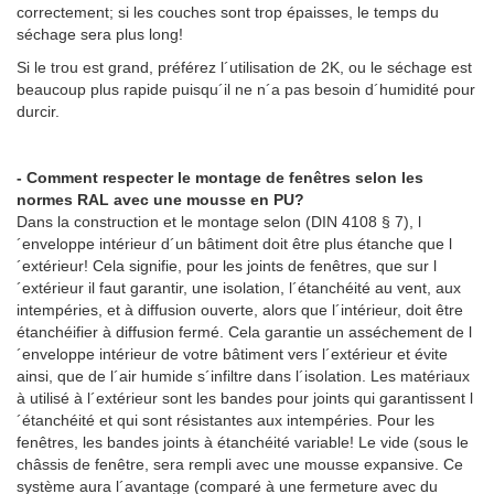
correctement; si les couches sont trop épaisses, le temps du
séchage sera plus long!
Si le trou est grand, préférez l´utilisation de 2K, ou le séchage est
beaucoup plus rapide puisqu´il ne n´a pas besoin d´humidité pour
durcir.
- Comment respecter le montage de fenêtres selon les
normes RAL avec une mousse en PU?
Dans la construction et le montage selon (DIN 4108 § 7), l
´enveloppe intérieur d´un bâtiment doit être plus étanche que l
´extérieur! Cela signifie, pour les joints de fenêtres, que sur l
´extérieur il faut garantir, une isolation, l´étanchéité au vent, aux
intempéries, et à diffusion ouverte, alors que l´intérieur, doit être
étanchéifier à diffusion fermé. Cela garantie un asséchement de l
´enveloppe intérieur de votre bâtiment vers l´extérieur et évite
ainsi, que de l´air humide s´infiltre dans l´isolation. Les matériaux
à utilisé à l´extérieur sont les bandes pour joints qui garantissent l
´étanchéité et qui sont résistantes aux intempéries. Pour les
fenêtres, les bandes joints à étanchéité variable! Le vide (sous le
châssis de fenêtre, sera rempli avec une mousse expansive. Ce
système aura l´avantage (comparé à une fermeture avec du