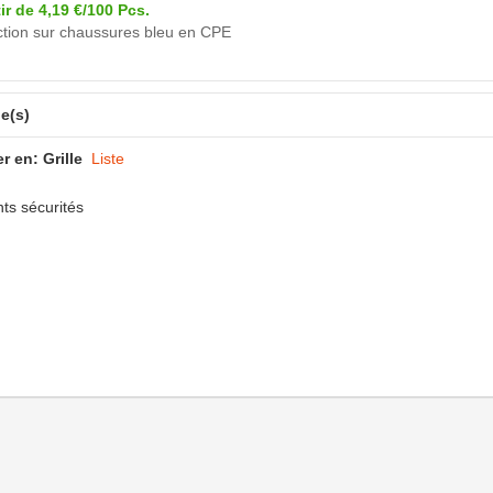
tir de 4,19 €/100 Pcs.
ction sur chaussures bleu en CPE
le(s)
er en:
Grille
Liste
ts sécurités