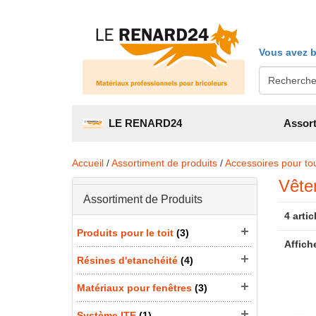
Vous avez b
LE RENARD24
Assort
Accueil
/
Assortiment de produits
/
Accessoires pour tou
Vête
Assortiment de Produits
4 artic
Produits pour le toit
(3)
Affich
Résines d'etanchéité
(4)
Matériaux pour fenêtres
(3)
Système ITE
(1)